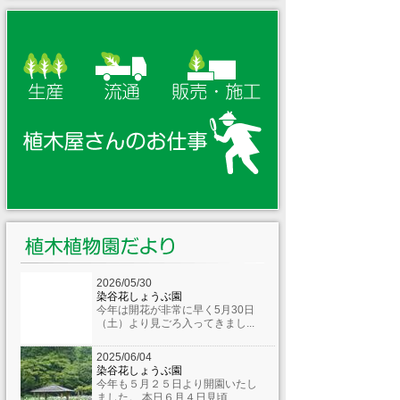
ご案内
2026/03/24 [お知らせ]
令和8年度年度植生アドバイザー育成講
座ご案内
2026/03/19 [お知らせ]
緑化通信第515号
2026/03/17 [お知らせ]
令和８年度樹木識別のポイント講習会」
5/23(土)国立オリンピック青少年センタ
ー 開催のお知らせ
2026/02/17 [お知らせ]
新刊書「新しい植木の図鑑-新樹種ガイドブック
3-」を上梓しました
2026/05/30
染谷花しょうぶ園
今年は開花が非常に早く5月30日
（土）より見ごろ入ってきまし...
2025/06/04
染谷花しょうぶ園
今年も５月２５日より開園いたし
ました。 本日６月４日見頃...