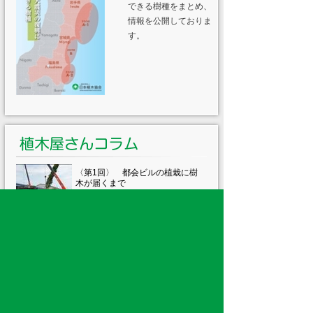
できる樹種をまとめ、
情報を公開しておりま
す。
〈第1回〉 都会ビルの植栽に樹
木が届くまで
〈第2回〉 植木はどう作る？～
増殖技術～