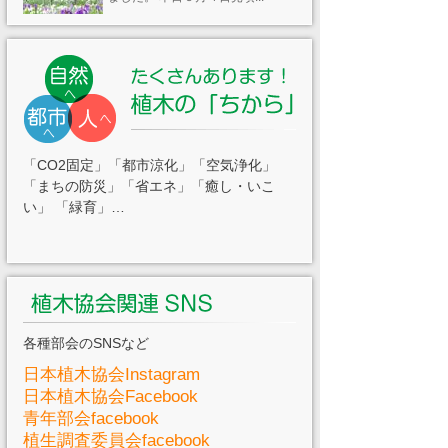
2024/06/01
染谷花しょうぶ園
染谷花しょうぶ園 開園中です。
今年も5月25日から開園、6月1...
2024/02/13
アオキ 駿河弁天
日陰でも元気に育つアオキ。葉の
形が亀甲形で、鮮やかな黄色...
「CO2固定」「都市涼化」「空気浄化」
「まちの防災」「省エネ」「癒し・いこ
2023/05/22
い」 「緑育」…
染谷花しょうぶ園
花菖蒲が開花しました。 今年は5
月27日(土)より開園いたしま...
各種部会のSNSなど
日本植木協会Instagram
日本植木協会Facebook
青年部会facebook
植生調査委員会facebook