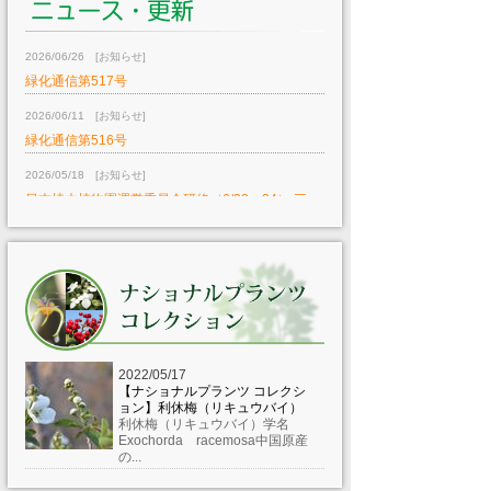
2026/06/26 [お知らせ]
緑化通信第517号
2026/06/11 [お知らせ]
緑化通信第516号
2026/05/18 [お知らせ]
日本植木植物園運営委員会研修（6/23～24） 三
重・愛知方面 圃場視察および東山動植物園植栽ガ
イド研修
2026/05/07 [お知らせ]
「みどりの感謝祭 高尾599ミュージアム」にて緑
育出前授業の一貫として参加
2026/04/27 [お知らせ]
2022/05/17
令和８年度環境緑化樹木識別検定試験の
【ナショナルプランツ コレクシ
ョン】利休梅（リキュウバイ）
開催のお知らせ
（締切）
利休梅（リキュウバイ）学名
Exochorda racemosa中国原産
2026/04/08 [お知らせ]
の...
植生セミナー-横浜の多様の森を探る-の