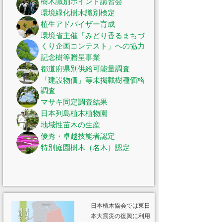
樹木識別ポイント講習会
環境緑化樹木識別検定
植生アドバイザー育成
環境省主催「みどり香るまちづ
くり企画コンテスト」への協力
記念樹等贈呈事業
都道府県別供給可能量調査
「建設物価」等未掲載樹種価格
調査
マサキ同定調査結果
日本列島植木植物園
地域性苗木の生産
優秀・卓越技能者認定
特別庭園樹木（名木）認定
日本植木協会では東日
本大震災の復興に利用