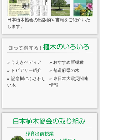
日本植木協会の出版物や書籍をご紹介いた
します。
»
うえきペディア
»
おすすめ新樹種
»
トピアリー紹介
»
都道府県の木
»
記念樹にふさわし
»
東日本大震災関連
い木
情報
緑育出前授業