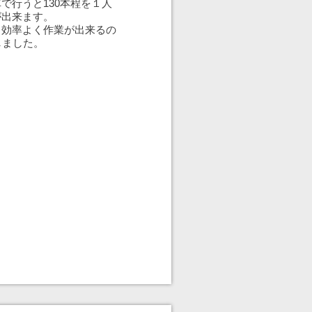
で行うと130本程を１人
が出来ます。
、効率よく作業が出来るの
しました。