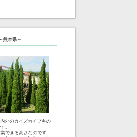
 ～熊本県～
0m内外のカイズカイブキの
です。
作業できる高さなのです