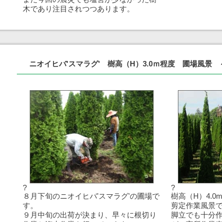
木であり注目されつつあります。
ニオイヒバ'スマラグ' 樹高（H）3.0ｍ程度 圃場風景
?
?
８月下旬のニオイヒバ'スマラグ'の圃場で
樹高（H）4.
す。
剪定作業風景
９月中旬の出荷が決まり、早々に根切り
脚立でも十分