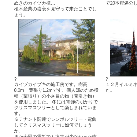
ぬきのカイヅカ様…
で20本程処分
植木産業の盛衰を見守って来たことでし
ょう。
?
?
カイヅカイブキの施工例です。樹高
１２月イルミ
8.0m 葉張り1.2mです。個人邸のため横
た。
幅（葉張り）の小さ目の物（間引き物）
を使用しました。 冬には電飾の明かりで
クリスマスツリーとして楽しまれていま
す。
※テナント関連でシンボルツリー・電飾
してクリスマスツリーに如何でしょう
か。
また今回の震災でも塩害が少なかった樹