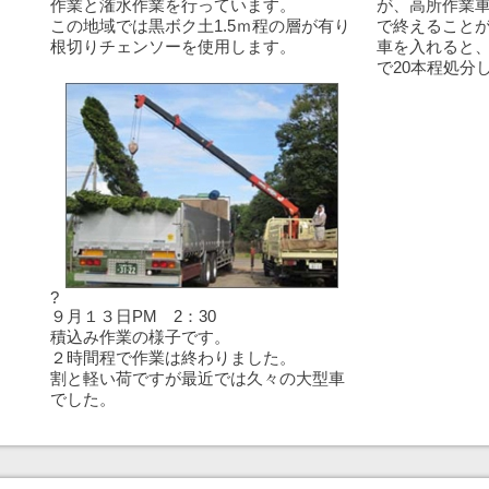
作業と潅水作業を行っています。
が、高所作業車
この地域では黒ボク土1.5ｍ程の層が有り
で終えること
根切りチェンソーを使用します。
車を入れると
で20本程処分
?
９月１３日PM 2：30
積込み作業の様子です。
２時間程で作業は終わりました。
割と軽い荷ですが最近では久々の大型車
でした。