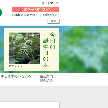
サイトマップ
日本植木協会とは？
｜
お問い合せ
カクレミノ
得する植木のいろいろ
協会案内
部会紹介