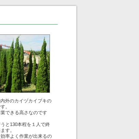
0m内外のカイヅカイブキの
です。
作業できる高さなのです
うと130本程を１人で終
来ます。
、効率よく作業が出来るの