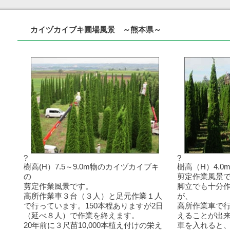
カイヅカイブキ圃場風景 ～熊本県～
?
?
樹高(H）7.5～9.0m物のカイヅカイブキ
樹高（H）4.
の
剪定作業風景
剪定作業風景です。
脚立でも十分
高所作業車３台（３人）と足元作業１人
が、
で行っています。150本程ありますが2日
高所作業車で行
（延べ８人）で作業を終えます。
えることが出
20年前に３尺苗10,000本植え付けの栄え
車を入れると