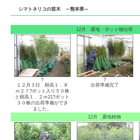
シマトネリコの苗木 ～熊本県～
12月 露地・ポット物出荷
?
?
１２月３日 樹高１．８
出荷準備完了
ｍ２７?ポット入り５０株
と樹高１．２ｍ21?ポット
３０株の出荷準備ができ
ました。
12月 露地植物