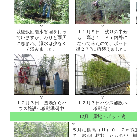
?
?
以後数回潅水管理を行っ
１１月５日 残りの半分
ていますが、わりと雨天
も 高さ１．８ｍ内外に
に恵まれ、灌水は少なく
なって来たので、ポット
て済みました。
径２７?に植替えました。
?
?
１２月３日 圃場からハ
１２月３日ハウス施設へ
ウス施設へ移動準備中
移動完了
12月 露地・ポット物
?
５月に樹高（Ｈ）０．７ｍ株
て、露地に植栽したものが、