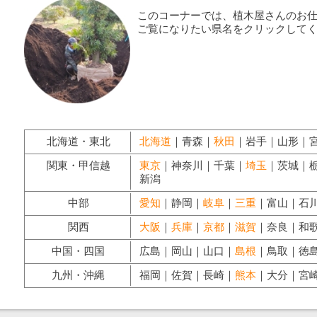
このコーナーでは、植木屋さんのお
ご覧になりたい県名をクリックして
北海道・東北
北海道
｜青森｜
秋田
｜岩手｜山形｜
関東・甲信越
東京
｜神奈川｜千葉｜
埼玉
｜茨城｜
新潟
中部
愛知
｜静岡｜
岐阜
｜
三重
｜富山｜石
関西
大阪
｜
兵庫
｜
京都
｜
滋賀
｜奈良｜和
中国・四国
広島｜岡山｜山口｜
島根
｜鳥取｜徳
九州・沖縄
福岡｜佐賀｜長崎｜
熊本
｜大分｜宮