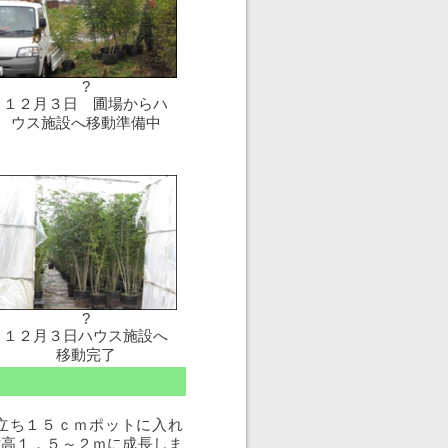
?
１２月３日 圃場からハ
ウス施設へ移動準備中
?
１２月３日ハウス施設へ
移動完了
立ち１５ｃｍポットに入れ
樹高１．５～２ｍに成長しま