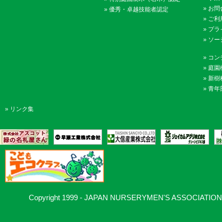
»
お問
»
優秀・卓越技能者認定
»
ご利
»
プラ
»
ソー
»
コン
»
庭園
»
新樹
»
青年
»
リンク集
Copyright 1999 - JAPAN NURSERYMEN'S ASSOCIATION, Al