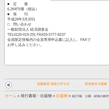
■ 定 価
6,264円/冊（税込）
■ 発 刊
平成28年3月20日
□ 問い合わせ
一般財団法人 経済調査会
TEL0120-019-291 FAX03-5777-8237
会員限定情報内の会員専用申込書に記入し、FAXで
お申し込みください。
造園修景 積算の手引き
原色樹木大図鑑
ホーム
»
発行書籍・出版物
»
出版物
»
改訂5版 公園・緑地の維持