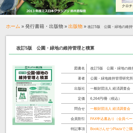
クロチ
ホーム
»
発行書籍・出版物
»
出版物
»
改訂5版 公園・緑地の維持
改訂5版 公園・緑地の維持管理と積算
図書名
改訂5版 公園・緑地の維
著者
公園・緑地維持管理研究所
出版社
一般財団法人 経済調査会
定価
6,264円/冊（税込）
問合せ
一般財団法人 経済調査会
会員割引
FAX申込書あり（会員ペー
特記事項
BookけんせつPlazaで