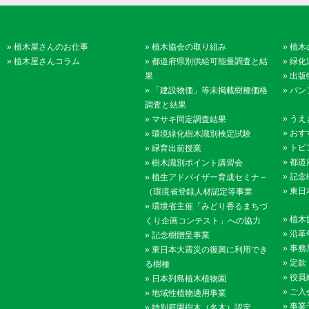
»
植木屋さんのお仕事
»
植木協会の取り組み
»
植木
»
植木屋さんコラム
»
都道府県別供給可能量調査と結
»
緑化
果
»
出版
»
「建設物価」等未掲載樹種価格
»
パン
調査と結果
»
うえ
»
マサキ同定調査結果
»
おす
»
環境緑化樹木識別検定試験
»
トピ
»
緑育出前授業
»
都道
»
樹木識別ポイント講習会
»
記念
»
植生アドバイザー育成セミナ－
»
東日
（環境省登録人材認定等事業
»
環境省主催「みどり香るまちづ
»
植木
くり企画コンテスト」への協力
»
沿革
»
記念樹贈呈事業
»
事務
»
東日本大震災の復興に利用でき
»
定款
る樹種
»
役員
»
日本列島植木植物園
»
ご入
»
地域性植物適用事業
»
事業
»
特別庭園樹木（名木）認定